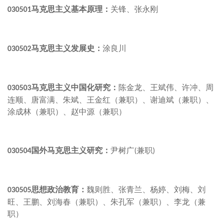
马克思主义基本原理：
关锋、张永刚
030501
马克思主义发展史：
涂良川
030502
马克思主义中国化研究：
陈金龙、王斌伟、许冲、周
030503
连顺、唐富满、朱斌、王金红（兼职）、谢迪斌（兼职）、
涂成林（兼职）、赵中源（兼职）
国外马克思主义研究：
尹树广
兼职
030504
(
)
思想政治教育：
魏则胜、张青兰、杨婷、刘梅、刘
030505
旺、
王鹏、
刘海春（兼职）、朱孔军（兼职）、李龙（兼
职）