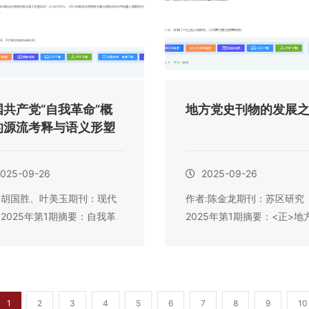
国共产党“自我革命”概
地方党史刊物的发展
的源流考释与语义形塑
025-09-26
2025-09-26
:胡国胜、叶美玉期刊：现代
作者:陈金龙期刊：苏区研究
 2025年第1期摘要：自我革
2025年第1期摘要：<正>地
国...
史刊物是党史...
1
2
3
4
5
6
7
8
9
10