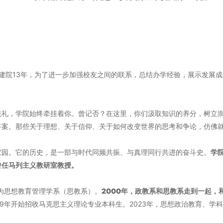
、建院13年，为了进一步加强校友之间的联系，总结办学经验，展示发展
洗礼，学院始终牵挂着你。曾记否？在这里，你们汲取知识的养分，树立
答案。那些关于理想、关于信仰、关于如何改变世界的思考和争论，仿佛
家园。它的历史，是一部与时代同频共振、与真理同行共进的奋斗史。
学
曾任马列主义教研室教授。
成为思想教育管理学系（思教系）。
2000年，政教系和思教系走到一起，
19年开始招收马克思主义理论专业本科生。2023年，思想政治教育、学