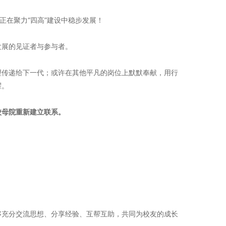
正在聚力“四高”建设中稳步发展！
发展的见证者与参与者。
理传递给下一代；或许在其他平凡的岗位上默默奉献，用行
耀。
校母院重新建立联系。
够充分交流思想、分享经验、互帮互助，共同为校友的成长