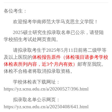
各位考生：
欢迎报考华南师范大学马克思主义学院！
202
5硕士研究生拟录取名单已公示，
请
登陆
学校招生考试处网页查阅。
请
拟录取考生
于
2025
年
5月
11
日前
将二级甲等
及
以上医院的
体检报告原件（体检项目请参考学校
体检表所列内容，近
3
个月内有效）
邮寄至我院。
体检不合格者将取消拟录取资格。
学校体检表下载网址：
https://yz.scnu.edu.cn/a/20200527/396.html
拟录取名单公示网页：
https://yz.scnu.edu.cn/a/20250408/641.html