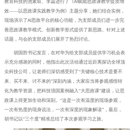
教育科技的池素双、李蕊进行了《
赋能思政课教学提质增
AI
效——以思政课实践教学为例》主题分享，她们结合实例，
现场演示了
思政平台的核心功能，为支部成员们进一步完
AI
善思政课教学模式、创新教学形式提供了新思路。针对上述
话题，与会的支部成员们展开了热烈讨论。
胡国胜书记发言，在对华为给支部成员提供学习机会表
示充分感谢的同时，他指出
此次
活动
通过
近
距离
探访
全球顶
尖科技
公司
，
让老师们
深切感受到
了
“
关键核心技术是要不
来、买不来、讨不来的
”
深刻内涵
，大家应当
将参观感悟转
化为教学资源，把科技
强国
案例融入
“
大思政课
”
建设
，让思
政课上得更加生动和深刻。
“这是一次有温度的现场参观，
一次有热度的现身说法，一次有深度的现象解读”，最后，
胡书记以“三个度”精准总结了本次参观学习之旅。