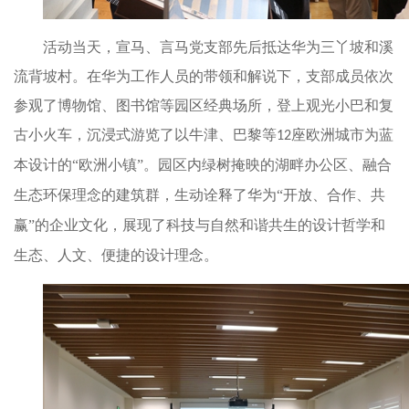
活动当天，宣马、言马党支部先后抵达华为三丫坡和溪
流背坡村。在华为工作人员的带领和解说下，支部成员依次
参观了博物馆、图书馆等园区经典场所，登上观光小巴和复
古小火车，沉浸式游览了以牛津、巴黎等
座欧洲城市为蓝
12
本设计的“欧洲小镇”。
园区内绿树掩映的湖畔办公区、融合
生态环保理念的建筑群，生动诠释了华为
“
开放、合作、共
赢
”
的企业文化，展现了科技与自然和谐共生的设计哲学
和
生态、人文、便捷的设计理念。